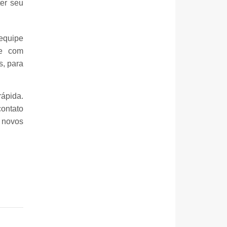
ter seu
equipe
te com
s, para
ápida.
contato
 novos