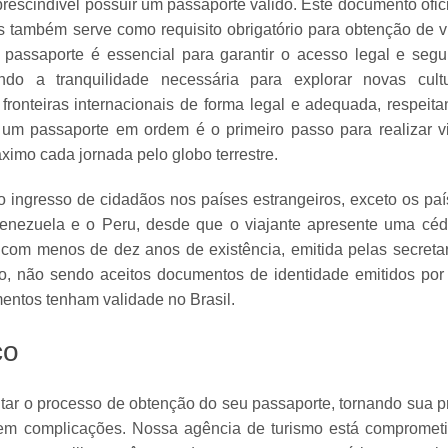
prescindível possuir um passaporte válido. Este documento ofic
s também serve como requisito obrigatório para obtenção de v
 passaporte é essencial para garantir o acesso legal e seg
do a tranquilidade necessária para explorar novas cult
 fronteiras internacionais de forma legal e adequada, respeit
er um passaporte em ordem é o primeiro passo para realizar 
ximo cada jornada pelo globo terrestre.
 o ingresso de cidadãos nos países estrangeiros, exceto os pa
enezuela e o Peru, desde que o viajante apresente uma céd
com menos de dez anos de existência, emitida pelas secretar
o, não sendo aceitos documentos de identidade emitidos por 
entos tenham validade no Brasil.
co
tar o processo de obtenção do seu passaporte, tornando sua 
sem complicações. Nossa agência de turismo está compromet