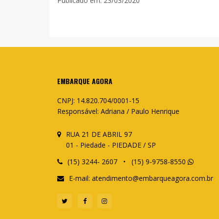
Publicado em: 23/03/2020
EMBARQUE AGORA
CNPJ: 14.820.704/0001-15
Responsável: Adriana / Paulo Henrique
RUA 21 DE ABRIL 97
01 - Piedade - PIEDADE / SP
(15) 3244- 2607 • (15) 9-9758-8550
E-mail:
atendimento@embarqueagora.com.br