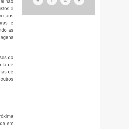
ial não
istos e
uro aos
uras e
ando as
viagens
íses do
ula de
ias de
outros
próxima
ida em