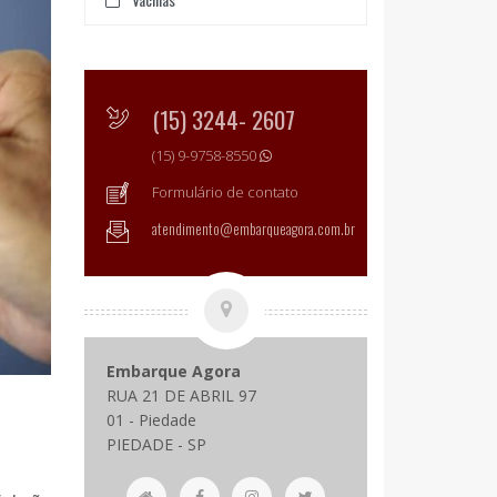
(15) 3244- 2607
(15) 9-9758-8550
Formulário de contato
atendimento@embarqueagora.com.br
Embarque Agora
RUA 21 DE ABRIL 97
01 - Piedade
PIEDADE - SP