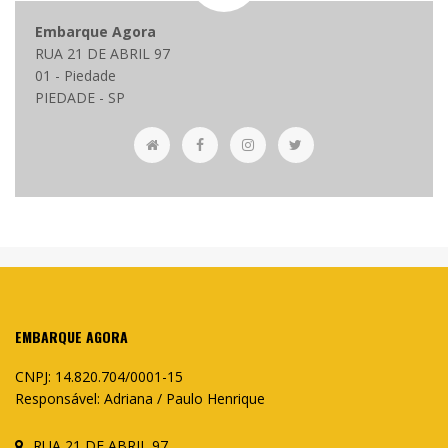
Embarque Agora
RUA 21 DE ABRIL 97
01 - Piedade
PIEDADE - SP
EMBARQUE AGORA
CNPJ: 14.820.704/0001-15
Responsável: Adriana / Paulo Henrique
RUA 21 DE ABRIL 97